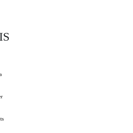
IS
a
er
ts